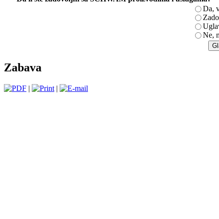
Da, 
Zado
Ugla
Ne, 
Zabava
|
|