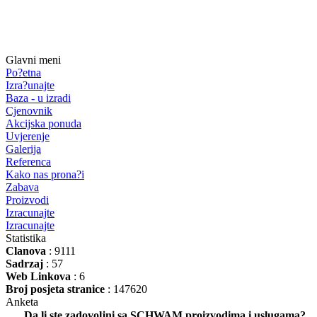
Glavni meni
Po?etna
Izra?unajte
Baza - u izradi
Cjenovnik
Akcijska ponuda
Uvjerenje
Galerija
Referenca
Kako nas prona?i
Zabava
Proizvodi
Izracunajte
Izracunajte
Statistika
Clanova
: 9111
Sadrzaj
: 57
Web Linkova
: 6
Broj posjeta stranice
: 147620
Anketa
Da li ste zadovoljni sa SCHWAM proizvodima i uslugama?