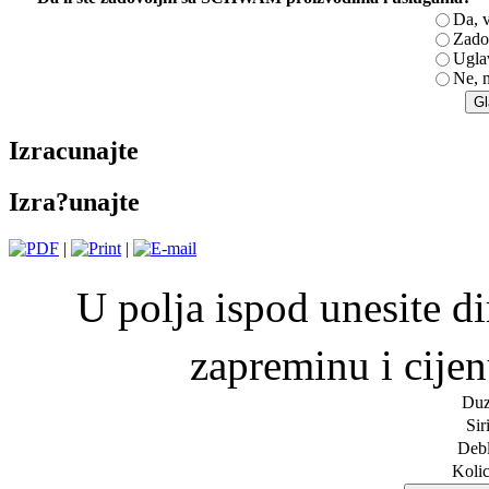
Da, 
Zado
Ugla
Ne, 
Izracunajte
Izra?unajte
|
|
U polja ispod unesite d
zapreminu i cije
Duz
Sir
Debl
Koli