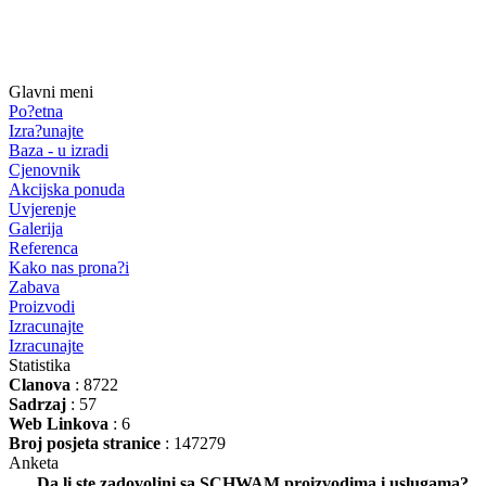
Glavni meni
Po?etna
Izra?unajte
Baza - u izradi
Cjenovnik
Akcijska ponuda
Uvjerenje
Galerija
Referenca
Kako nas prona?i
Zabava
Proizvodi
Izracunajte
Izracunajte
Statistika
Clanova
: 8722
Sadrzaj
: 57
Web Linkova
: 6
Broj posjeta stranice
: 147279
Anketa
Da li ste zadovoljni sa SCHWAM proizvodima i uslugama?